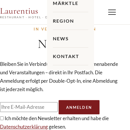
MÄRKTLE
Laurentius
Menü
RESTAURANT · HOTEL · DESIGN · WEIN
REGION
IN VERBINDUNG BLEIBEN
NEWS
Newsletter
KONTAKT
Bleiben Sie in Verbindung: Neuigkeiten, Themenabende
und Veranstaltungen – direkt in Ihr Postfach. Die
Anmeldung erfolgt per Double-Opt-In, eine Abmeldung
ist jederzeit möglich.
E-Mail-Adresse
ANMELDEN
Ich möchte den Newsletter erhalten und habe die
Datenschutzerklärung
gelesen.