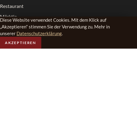
Restaurant
Märktle
Diese Website verwendet Cookies. Mit dem Klick auf
Region
„Akzeptieren" stimmen Sie der Verwendung zu. Mehr in
unserer
Datenschutzerklärung
.
News
AKZEPTIEREN
Kontakt
FOLGEN SIE UNS
Facebook
Instagram
Tripadvisor
YouTube
JRE